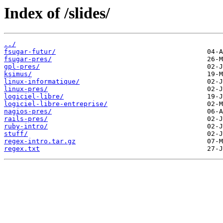
Index of /slides/
../
fsugar-futur/
fsugar-pres/
gpl-pres/
ksimus/
linux-informatique/
linux-pres/
logiciel-libre/
logiciel-libre-entreprise/
nagios-pres/
rails-pres/
ruby-intro/
stuff/
regex-intro.tar.gz
regex.txt